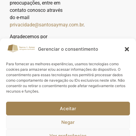
preocupações, entre em
contato conosco através
do e-mail
privacidade@santosaymay.com.br
.
Agradecemos por
escolher o Escritório
Gerenciar o consentimento
Santos & Aymay
Advogados Associados.
Para fornecer as melhores experiências, usamos tecnologias como
cookies para armazenar e/ou acessar informações do dispositivo. O
consentimento para essas tecnologias nos permitirá processar dados
como comportamento de navegação ou IDs exclusivos neste site. Não
consentir ou retirar o consentimento pode afetar negativamente certos
recursos e funções.
(51) 99380-7284
(51) 99260-5082
Av. João Wallig, nº 660,
Aceitar
1001.
Negar
Bairro Passo d’Areia
CEP: 91.340-000 | Porto
Ver preferências